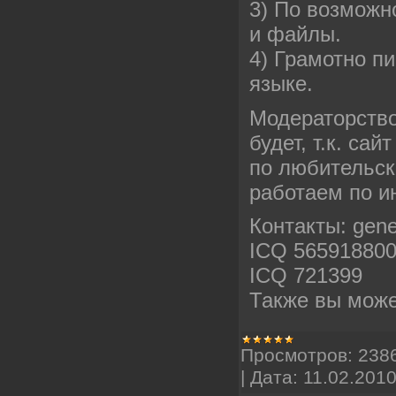
3) По возможн
и файлы.
4) Грамотно п
языке.
Модераторство
будет, т.к. сай
по любительск
работаем по и
Контакты: gen
ICQ 565918800 
ICQ 721399
Также вы може
Просмотров:
238
|
Дата:
11.02.201