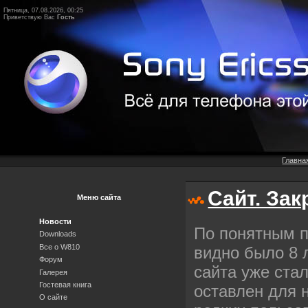
Пятница, 07.08.2026, 00:25
Приветствую Вас
Гость
Главна
Сайт. За
Меню сайта
Новости
По понятным п
Downloads
Все о W810
видно было 8 
Форум
сайта уже ста
Галерея
Гостевая книга
оставлен для 
О сайте