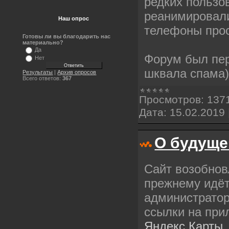
редких пользо
реанимировали
Наш опрос
телефоны прос
Готовы ли вы благодарить нас
материально?
Да
Форум был пер
Нет
шквала спама)
Результаты
|
Архив опросов
Всего ответов:
367
Просмотров:
137
Дата:
15.02.2019
О будуще
Сайт возобнов
прежнему идёт
администрато
ссылки на при
Яндекс Карты